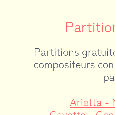
Partitio
Partitions gratui
compositeurs conn
pa
Arietta -
Gavotte - Geo