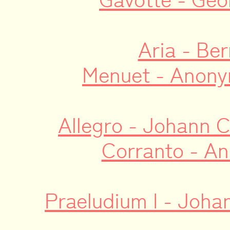
Aria - Be
Menuet - Anony
Allegro - Johann C
Corranto - A
Praeludium I - Joh